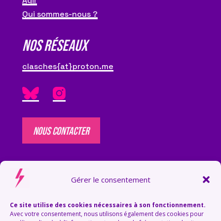
Agir
Qui sommes-nous ?
NOS RÉSEAUX
clasches{at}proton.me
NOUS CONTACTER
NOUS SOUTENIR
Gérer le consentement
Vous souhaitez nous soutenir ?
Faites un don via
HelloAsso
, relayez nos
Ce site utilise des cookies nécessaires à son fonctionnement.
campagnes, ou
rejoignez-nous
!
Avec votre consentement, nous utilisons également des cookies pour