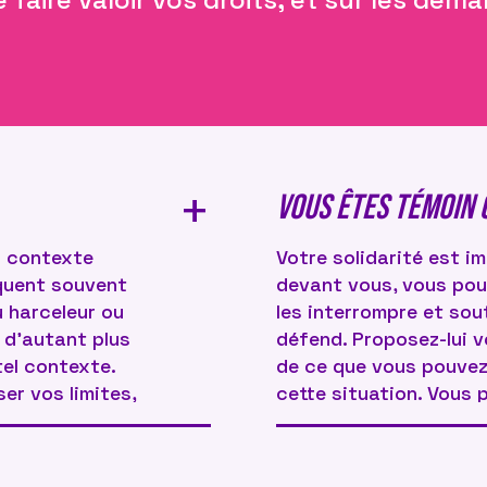
+
VOUS ÊTES témoin 
un contexte
Votre solidarité est im
iquent souvent
devant vous, vous pou
u harceleur ou
les interrompre et sout
r d’autant plus
défend. Proposez-lui v
tel contexte.
de ce que vous pouvez
ser vos limites,
cette situation. Vous
ue, un supérieur
ce que vous avez vu pa
confiance à
témoignage ou le transm
 de vos limites,
souhaite.