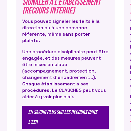
Signaler à l’établissement
 agresseurs
ou de l’entourage de l
tégies pour
explicite. Si vous sou
(recours interne)
urs
d’associations ressou
Vous pouvez signaler les faits à la
ble, instaurer
la victime à moins qu’
direction ou à une personne
’isoler,
explicitement de la n
référente, même
sans porter
plainte.
Informez
la victime sur
endre :
dont elle dispose et/o
Une procédure disciplinaire peut être
 seul·e avec
association ou un syn
engagée, et des mesures peuvent
quelle qu’elle soit (en
agner aux
être mises en place
(accompagnement, protection,
à sa hiérarchie, ne rie
du bureau reste
changement d’encadrement…).
vous que ce n’est pas 
 domicile de la
Chaque établissement a ses
 de l’université.
procédures.
Le CLASCHES peut vous
Témoignez
: si la vic
ui vous permet
aider à y voir plus clair.
procédure, votre témo
e bonne
Mettez par écrit ce qu
EN SAVOIR PLUS SUR LES RECOURS DANS
avez assisté, ce que l
ersonnes autour
que les preuves matér
L’ESR
t d’autres
mails, etc.).