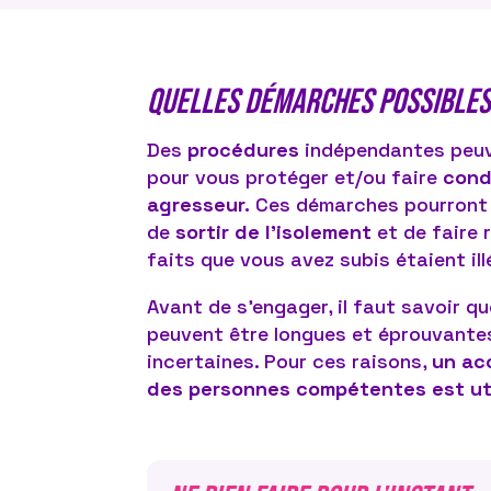
et le malaise que vous ressentez lor
transgressées est un signal à prendr
Si vous vous sentez mal à l’aise fac
Quelles démarches possibles
situation, vous avez le droit de le fa
Essayez si possible de vous oppose
Des
procédures
indépendantes peuv
agissements de l’agresseur (par exe
pour vous protéger et/ou faire
cond
non, en arrêtant de répondre, en s’é
agresseur.
Ces démarches pourront 
physiquement…). Dire non à un ense
de
sortir de l’isolement
et de faire 
responsable hiérarchique est diffici
faits que vous avez subis étaient ill
avoir l’impression d’avoir « consent
Avant de s’engager, il faut savoir q
n’exprimant pas clairement votre re
peuvent être longues et éprouvantes
situation dans laquelle votre refus 
incertaines. Pour ces raisons,
un ac
des représailles pour votre carrière
des personnes compétentes est uti
est un dysfonctionnement de la rela
professionnelle.
Rappelez-vous que l’agresseur est le