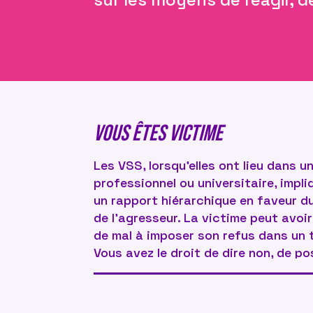
VOUS ÊTES VICTIME
Les VSS, lorsqu’elles ont lieu dans 
professionnel ou universitaire, impl
un rapport hiérarchique en faveur d
de l’agresseur. La victime peut avoi
de mal à imposer son refus dans un 
Vous avez le droit de dire non, de po
y compris à un professeur, un collèg
hiérarchique. Écoutez-vous, faites 
votre ressenti : vous êtes seul·e juge