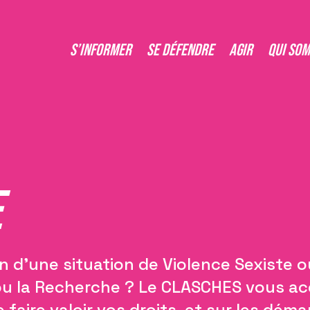
S’informer
Se défendre
Agir
Qui so
e
n d’une situation de Violence Sexiste 
ou la Recherche ? Le CLASCHES vous a
 faire valoir vos droits, et sur les dém