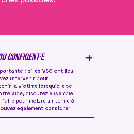
+
ou confident·e
portante : si les VSS ont lieu
vez intervenir pour
enir la victime lorsqu’elle se
otre aide, discutez ensemble
 faire pour mettre un terme à
 pouvez également consigner
r écrit et garder ce
ettre à la victime si elle le