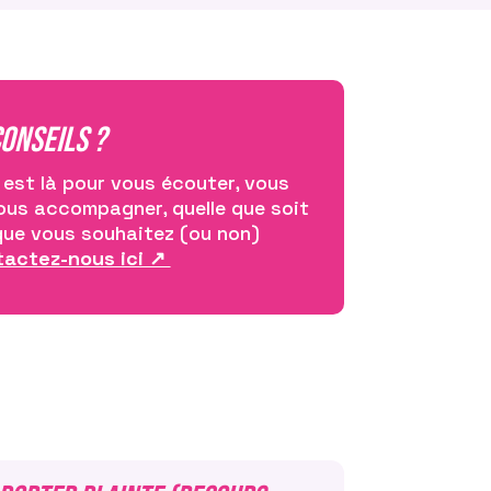
’on vous confie une situation
onfidence est déterminante.
ugée, mise en doute, elle
 jamais en reparler. Vous
ConseilS ?
de garder une trace des faits
it, noms des témoins). Évitez
est là pour vous écouter, vous
, qui peuvent s’avérer
ous accompagner, quelle que soit
isantes. Évitez aussi tout
que vous souhaitez (ou non)
 culpabilisation : les
actez-nous ici ↗
 place, j’aurais… » sont à
nt d’aucune aide pour la
le sentiment de
ntif·ve à ne pas minimiser les
er la victime.
tialité
: ne racontez pas la
personnes de votre entourage