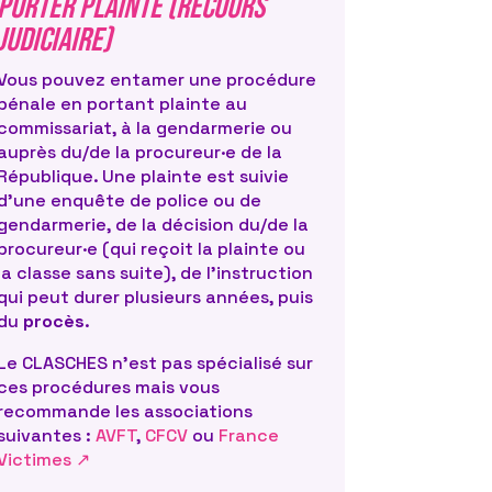
Porter plainte (recours
a victime sans son accord
haitez prendre conseil auprès
judiciaire)
rces, respectez l’anonymat de
Vous pouvez entamer une procédure
elle ne vous demande
pénale en portant plainte au
ommer.
commissariat, à la gendarmerie ou
auprès du/de la procureur·e de la
 ses droits et les recours
République. Une plainte est suivie
u orientez-la vers une
d’une enquête de police ou de
dicat.
Validez sa démarche
gendarmerie, de la décision du/de la
tamer une procédure, en parler
procureur·e (qui reçoit la plainte ou
n faire, attendre…). Rappelez-
la classe sans suite), de l’instruction
à vous de décider à sa place.
qui peut durer plusieurs années, puis
du
procès
.
time décide d’engager une
Le CLASCHES n’est pas spécialisé sur
ignage sera important.
ces procédures mais vous
i s’est passé, ce à quoi vous
recommande les associations
a victime vous a raconté, ainsi
suivantes :
AVFT
,
CFCV
ou
France
ielles de ces échanges (SMS,
Victimes ↗