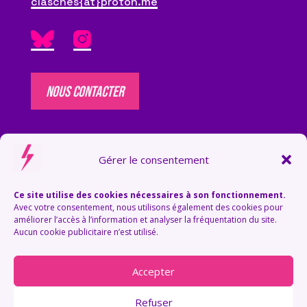
clasches{at}proton.me
NOUS CONTACTER
NOUS SOUTENIR
Gérer le consentement
Vous souhaitez nous soutenir ?
Faites un don via
HelloAsso
, relayez nos
Ce site utilise des cookies nécessaires à son fonctionnement.
campagnes, ou
rejoignez-nous
!
Avec votre consentement, nous utilisons également des cookies pour
améliorer l’accès à l’information et analyser la fréquentation du site.
Aucun cookie publicitaire n’est utilisé.
FAIRE UN DON
Accepter
Refuser