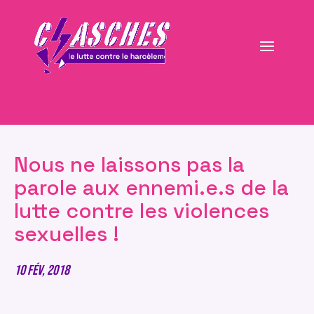
Nous ne laissons pas la
parole aux ennemi.e.s de la
lutte contre les violences
sexuelles !
10 Fév, 2018